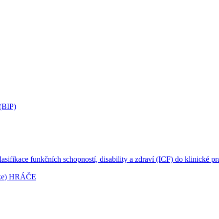
 (BIP)
ikace funkčních schopností, disability a zdraví (ICF) do klinické pra
rike) HRÁČE