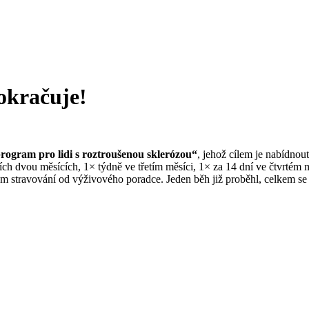
okračuje!
rogram pro lidi s roztroušenou sklerózou“
, jehož cílem je nabídnou
ích dvou měsících, 1× týdně ve třetím měsíci, 1× za 14 dní ve čtvrtém 
ém stravování od výživového poradce. Jeden běh již proběhl, celkem se 