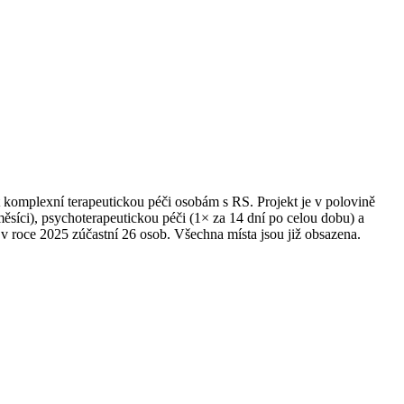
t komplexní terapeutickou péči osobám s RS. Projekt je v polovině
měsíci), psychoterapeutickou péči (1× za 14 dní po celou dobu) a
v roce 2025 zúčastní 26 osob. Všechna místa jsou již obsazena.