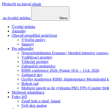
Přeskočit na hlavní obsah
na úvodní stránku
Menu
Úvodní stránka
Aktuality
Obecně prospěšná společnost
Výroční zprávy
Stanovy
Pro odborníky
Neurorehabilitation Erasmus+ blended intensive courses
Vzdělávací projekty
Vědecké projekty
Zahraniční spolupráce
RIMS conference 2026: Prague 10.6. – 13.6. 2026
Zajímavé tipy
Ozvěny konference RIMS: Implementace Mezinárodní klasif
Bolesti zad
Možnost zapojit se do výzkumu PRO FPS (Counter St
Možnosti rehabilitace
Fotky léčí
Země ledu a ohně- Island
Svět skrz analog