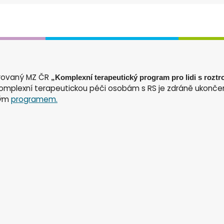
orovaný MZ ČR
„Komplexní terapeutický program pro lidi s rozt
komplexní terapeutickou péči osobám s RS je zdráně ukončen
vým
programem.