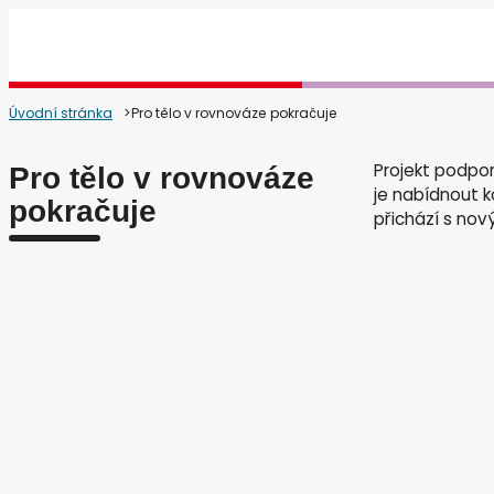
na úvodní stránku
Úvodní stránka
Pro tělo v rovnováze pokračuje
Projekt podp
Pro tělo v rovnováze
je nabídnout 
pokračuje
přichází s no