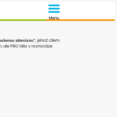
Menu
, jehož cílem
roušenou sklerózou“
, ale PRO tělo v rovnováze