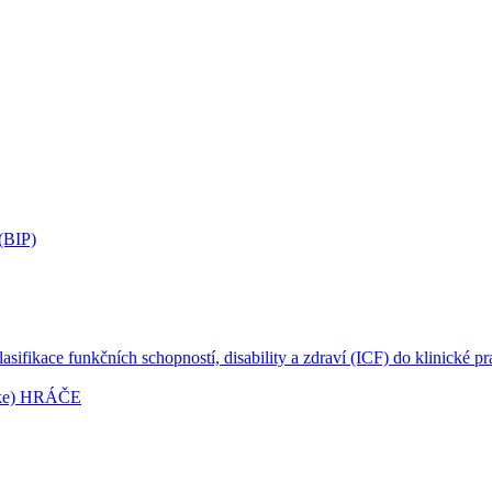
 (BIP)
ikace funkčních schopností, disability a zdraví (ICF) do klinické pra
rike) HRÁČE