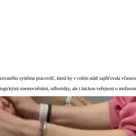
vaného systému pracovišť, která by v celém státě zajišťovala včasnou,
ologickými onemocněními, odborníky, ale i laickou veřejnost o možnoste