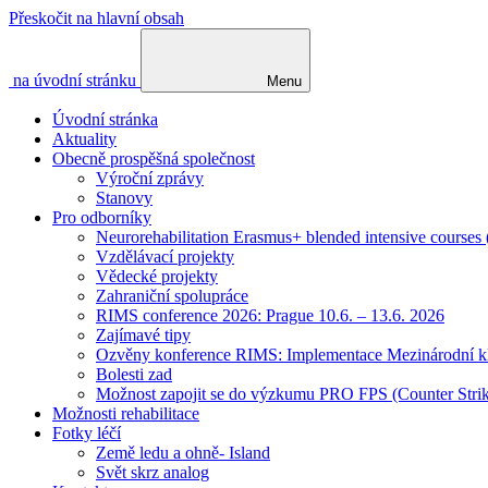
Přeskočit na hlavní obsah
na úvodní stránku
Menu
Úvodní stránka
Aktuality
Obecně prospěšná společnost
Výroční zprávy
Stanovy
Pro odborníky
Neurorehabilitation Erasmus+ blended intensive courses
Vzdělávací projekty
Vědecké projekty
Zahraniční spolupráce
RIMS conference 2026: Prague 10.6. – 13.6. 2026
Zajímavé tipy
Ozvěny konference RIMS: Implementace Mezinárodní klasif
Bolesti zad
Možnost zapojit se do výzkumu PRO FPS (Counter St
Možnosti rehabilitace
Fotky léčí
Země ledu a ohně- Island
Svět skrz analog