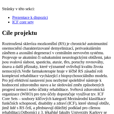
Stránky v této sekci:
Prezentace k dispozici
ICF core sety
Cíle projektu
Roztroušená skleróza mozkomíšní (RS) je chronické autoimunitní
onemocnění charakterizované demyelinizací, perivaskulárním
zánětem a axonální degenerací v centrálním nervovém systému.
Projevuje se akutními či subakutními neurologickými obtížemi, jako
jsou svalová slabost, spasticita, ataxie, třes, poruchy rovnováhy,
únava a další příznaky, které významně ovlivňují kvalitu života
nemocných.Vedle farmakoterapie hraje v léčbě RS zásadní roli
komplexní rehabilitace vycházející z biopsychosociálního modelu.
Pro její efektivní nastavení jsou nezbytné spolehlivé nástroje k
hodnocení zdravotního stavu a ke sledování změn způsobených
progresí nemoci nebo účinky rehabilitace. Světová zdravotnická
organizace (WHO) pro tyto účely doporučuje využívat tzv. ICF
Core Sets – soubory klíčových kategorií Mezinárodní klasifikace
funkčních schopností, disability a zdraví (ICF), které shrnují obtíže,
jimž lidé s RS čelí, a představují důležitý podklad pro cílenou
rehabilitaci.Odborníci z 3. lékařské fakulty Univerzity Karlovy se