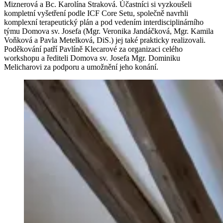
Miznerová a Bc. Karolína Straková. Účastníci si vyzkoušeli
kompletní vyšetření podle ICF Core Setu, společně navrhli
komplexní terapeutický plán a pod vedením interdisciplinárního
týmu Domova sv. Josefa (Mgr. Veronika Jandáčková, Mgr. Kamila
Voňková a Pavla Metelková, DiS.) jej také prakticky realizovali.
Poděkování patří Pavlíně Klecarové za organizaci celého
workshopu a řediteli Domova sv. Josefa Mgr. Dominiku
Melicharovi za podporu a umožnění jeho konání.