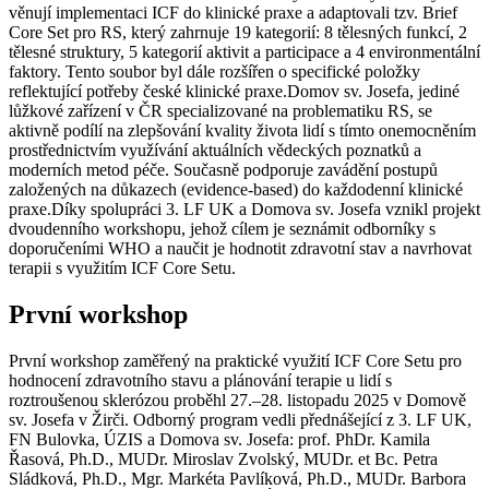
věnují implementaci ICF do klinické praxe a adaptovali tzv. Brief
Core Set pro RS, který zahrnuje 19 kategorií: 8 tělesných funkcí, 2
tělesné struktury, 5 kategorií aktivit a participace a 4 environmentální
faktory. Tento soubor byl dále rozšířen o specifické položky
reflektující potřeby české klinické praxe.Domov sv. Josefa, jediné
lůžkové zařízení v ČR specializované na problematiku RS, se
aktivně podílí na zlepšování kvality života lidí s tímto onemocněním
prostřednictvím využívání aktuálních vědeckých poznatků a
moderních metod péče. Současně podporuje zavádění postupů
založených na důkazech (evidence-based) do každodenní klinické
praxe.Díky spolupráci 3. LF UK a Domova sv. Josefa vznikl projekt
dvoudenního workshopu, jehož cílem je seznámit odborníky s
doporučeními WHO a naučit je hodnotit zdravotní stav a navrhovat
terapii s využitím ICF Core Setu.
První workshop
První workshop zaměřený na praktické využití ICF Core Setu pro
hodnocení zdravotního stavu a plánování terapie u lidí s
roztroušenou sklerózou proběhl 27.–28. listopadu 2025 v Domově
sv. Josefa v Žirči. Odborný program vedli přednášející z 3. LF UK,
FN Bulovka, ÚZIS a Domova sv. Josefa: prof. PhDr. Kamila
Řasová, Ph.D., MUDr. Miroslav Zvolský, MUDr. et Bc. Petra
Sládková, Ph.D., Mgr. Markéta Pavlíková, Ph.D., MUDr. Barbora