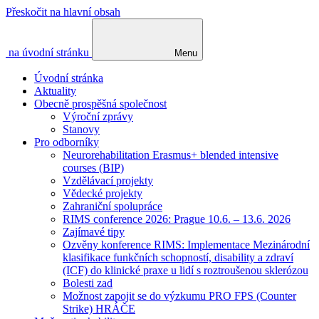
Přeskočit na hlavní obsah
na úvodní stránku
Menu
Úvodní stránka
Aktuality
Obecně prospěšná společnost
Výroční zprávy
Stanovy
Pro odborníky
Neurorehabilitation Erasmus+ blended intensive
courses (BIP)
Vzdělávací projekty
Vědecké projekty
Zahraniční spolupráce
RIMS conference 2026: Prague 10.6. – 13.6. 2026
Zajímavé tipy
Ozvěny konference RIMS: Implementace Mezinárodní
klasifikace funkčních schopností, disability a zdraví
(ICF) do klinické praxe u lidí s roztroušenou sklerózou
Bolesti zad
Možnost zapojit se do výzkumu PRO FPS (Counter
Strike) HRÁČE