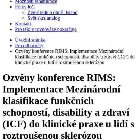
Možnosti rehabilitace
Fotky léčí
Země ledu a ohně- Island
Svět skrz analog
Kontakt
Pro tělo v rovnováze pokračuje
Úvodní stránka
Pro odborníky
Ozvěny konference RIMS: Implementace Mezinárodní
klasifikace funkčních schopností, disability a zdraví (ICF) do
klinické praxe u lidí s roztroušenou sklerózou
Ozvěny konference RIMS:
Implementace Mezinárodní
klasifikace funkčních
schopností, disability a zdraví
(ICF) do klinické praxe u lidí s
roztroušenou sklerózou