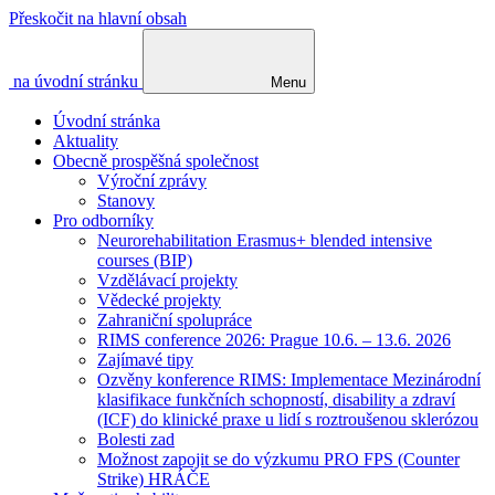
Přeskočit na hlavní obsah
na úvodní stránku
Menu
Úvodní stránka
Aktuality
Obecně prospěšná společnost
Výroční zprávy
Stanovy
Pro odborníky
Neurorehabilitation Erasmus+ blended intensive
courses (BIP)
Vzdělávací projekty
Vědecké projekty
Zahraniční spolupráce
RIMS conference 2026: Prague 10.6. – 13.6. 2026
Zajímavé tipy
Ozvěny konference RIMS: Implementace Mezinárodní
klasifikace funkčních schopností, disability a zdraví
(ICF) do klinické praxe u lidí s roztroušenou sklerózou
Bolesti zad
Možnost zapojit se do výzkumu PRO FPS (Counter
Strike) HRÁČE