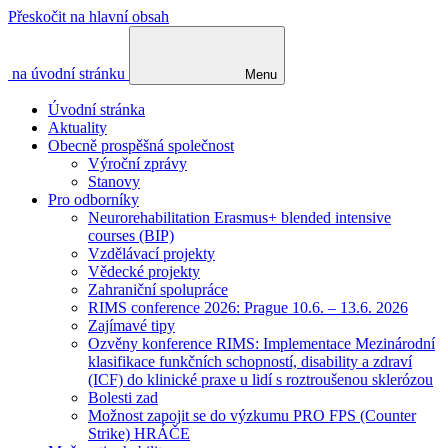
Přeskočit na hlavní obsah
na úvodní stránku
Menu
Úvodní stránka
Aktuality
Obecně prospěšná společnost
Výroční zprávy
Stanovy
Pro odborníky
Neurorehabilitation Erasmus+ blended intensive
courses (BIP)
Vzdělávací projekty
Vědecké projekty
Zahraniční spolupráce
RIMS conference 2026: Prague 10.6. – 13.6. 2026
Zajímavé tipy
Ozvěny konference RIMS: Implementace Mezinárodní
klasifikace funkčních schopností, disability a zdraví
(ICF) do klinické praxe u lidí s roztroušenou sklerózou
Bolesti zad
Možnost zapojit se do výzkumu PRO FPS (Counter
Strike) HRÁČE