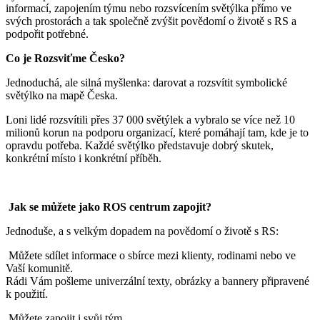
informací, zapojením týmu nebo rozsvícením světýlka přímo ve
svých prostorách a tak společně zvýšit povědomí o životě s RS a
podpořit potřebné.
Co je Rozsviťme Česko?
Jednoduchá, ale silná myšlenka: darovat a rozsvítit symbolické
světýlko na mapě Česka.
Loni lidé rozsvítili přes 37 000 světýlek a vybralo se více než 10
milionů korun na podporu organizací, které pomáhají tam, kde je to
opravdu potřeba. Každé světýlko představuje dobrý skutek,
konkrétní místo i konkrétní příběh.
Jak se můžete jako ROS centrum zapojit?
Jednoduše, a s velkým dopadem na povědomí o životě s RS:
Můžete sdílet informace o sbírce mezi klienty, rodinami nebo ve
Vaší komunitě.
Rádi Vám pošleme univerzální texty, obrázky a bannery připravené
k použití.
Můžete zapojit i svůj tým.