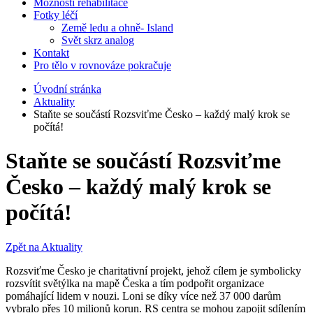
Možnosti rehabilitace
Fotky léčí
Země ledu a ohně- Island
Svět skrz analog
Kontakt
Pro tělo v rovnováze pokračuje
Úvodní stránka
Aktuality
Staňte se součástí Rozsviťme Česko – každý malý krok se
počítá!
Staňte se součástí Rozsviťme
Česko – každý malý krok se
počítá!
Zpět na Aktuality
Rozsviťme Česko je charitativní projekt, jehož cílem je symbolicky
rozsvítit světýlka na mapě Česka a tím podpořit organizace
pomáhající lidem v nouzi. Loni se díky více než 37 000 darům
vybralo přes 10 milionů korun. RS centra se mohou zapojit sdílením