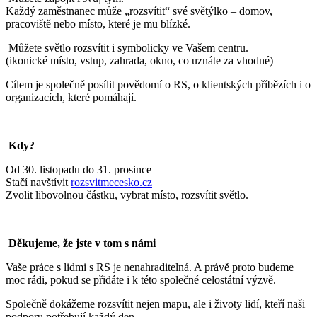
Každý zaměstnanec může „rozsvítit“ své světýlko – domov,
pracoviště nebo místo, které je mu blízké.
Můžete světlo rozsvítit i symbolicky ve Vašem centru.
(ikonické místo, vstup, zahrada, okno, co uznáte za vhodné)
Cílem je společně posílit povědomí o RS, o klientských příbězích i o
organizacích, které pomáhají.
Kdy?
Od 30. listopadu do 31. prosince
Stačí navštívit
rozsvitmecesko.cz
Zvolit libovolnou částku, vybrat místo, rozsvítit světlo.
Děkujeme, že jste v tom s námi
Vaše práce s lidmi s RS je nenahraditelná. A právě proto budeme
moc rádi, pokud se přidáte i k této společné celostátní výzvě.
Společně dokážeme rozsvítit nejen mapu, ale i životy lidí, kteří naši
podporu potřebují každý den.