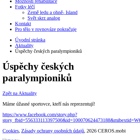
Možnosti rehabilitace
Fotky léčí
Země ledu a ohně- Island
Svět skrz analog
Kontakt
Pro tělo v rovnováze pokračuje
Úvodní stránka
Aktuality
Úspěchy českých paralympioniků
Úspěchy českých
paralympioniků
Zpět na Aktuality
Máme úžasné sportovce, kteří nás reprezentují!
https://www.facebook.com/story.php?
story_fbid=556333113397500&id=100070624473188&mibexti
Cookies
,
Zásady ochrany osobních údajů
, 2026 CEROS.mobi