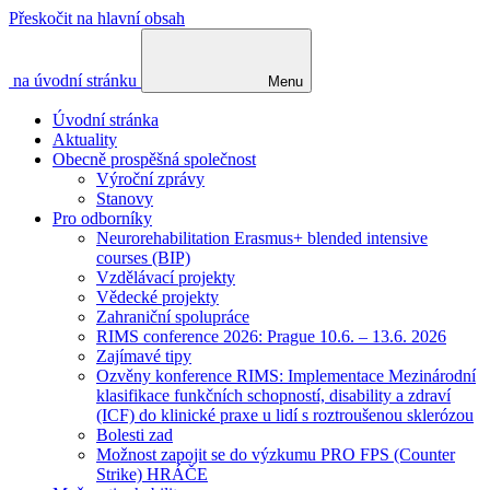
Přeskočit na hlavní obsah
na úvodní stránku
Menu
Úvodní stránka
Aktuality
Obecně prospěšná společnost
Výroční zprávy
Stanovy
Pro odborníky
Neurorehabilitation Erasmus+ blended intensive
courses (BIP)
Vzdělávací projekty
Vědecké projekty
Zahraniční spolupráce
RIMS conference 2026: Prague 10.6. – 13.6. 2026
Zajímavé tipy
Ozvěny konference RIMS: Implementace Mezinárodní
klasifikace funkčních schopností, disability a zdraví
(ICF) do klinické praxe u lidí s roztroušenou sklerózou
Bolesti zad
Možnost zapojit se do výzkumu PRO FPS (Counter
Strike) HRÁČE