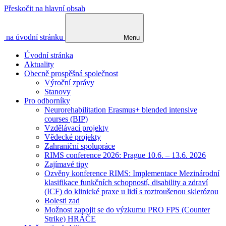
Přeskočit na hlavní obsah
na úvodní stránku
Menu
Úvodní stránka
Aktuality
Obecně prospěšná společnost
Výroční zprávy
Stanovy
Pro odborníky
Neurorehabilitation Erasmus+ blended intensive
courses (BIP)
Vzdělávací projekty
Vědecké projekty
Zahraniční spolupráce
RIMS conference 2026: Prague 10.6. – 13.6. 2026
Zajímavé tipy
Ozvěny konference RIMS: Implementace Mezinárodní
klasifikace funkčních schopností, disability a zdraví
(ICF) do klinické praxe u lidí s roztroušenou sklerózou
Bolesti zad
Možnost zapojit se do výzkumu PRO FPS (Counter
Strike) HRÁČE