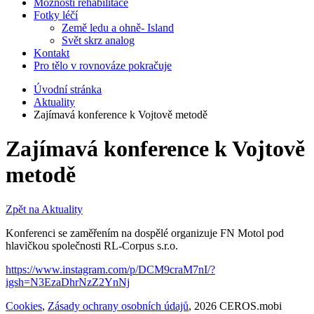
Možnosti rehabilitace
Fotky léčí
Země ledu a ohně- Island
Svět skrz analog
Kontakt
Pro tělo v rovnováze pokračuje
Úvodní stránka
Aktuality
Zajímavá konference k Vojtově metodě
Zajímavá konference k Vojtově
metodě
Zpět na Aktuality
Konferenci se zaměřením na dospělé organizuje FN Motol pod
hlavičkou společnosti RL-Corpus s.r.o.
https://www.instagram.com/p/DCM9craM7nI/?
igsh=N3EzaDhrNzZ2YnNj
Cookies
,
Zásady ochrany osobních údajů
, 2026 CEROS.mobi