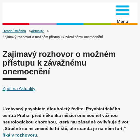
na úvodní stránku
Menu
Úvodní stránka
Aktuality
Zajímavý rozhovor o možném přístupu k závažnému onemocnění
Zajímavý rozhovor o možném
přístupu k závažnému
onemocnění
Zpět na Aktuality
Uznávaný psychiatr, dlouholetý ředitel Psychiatrického
centra Praha, před několika měsíci onemocněl vážnou
neurologickou chorobou, která mu zásadně ovlivňuje život.
„Strašně se mi zmenšilo hřiště, ale sranda je na něm furt,“
říká
v rozhovoru
.