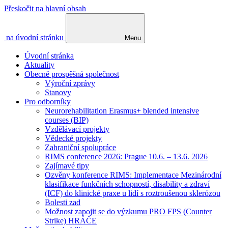
Přeskočit na hlavní obsah
na úvodní stránku
Menu
Úvodní stránka
Aktuality
Obecně prospěšná společnost
Výroční zprávy
Stanovy
Pro odborníky
Neurorehabilitation Erasmus+ blended intensive
courses (BIP)
Vzdělávací projekty
Vědecké projekty
Zahraniční spolupráce
RIMS conference 2026: Prague 10.6. – 13.6. 2026
Zajímavé tipy
Ozvěny konference RIMS: Implementace Mezinárodní
klasifikace funkčních schopností, disability a zdraví
(ICF) do klinické praxe u lidí s roztroušenou sklerózou
Bolesti zad
Možnost zapojit se do výzkumu PRO FPS (Counter
Strike) HRÁČE