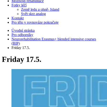
Možnosti rehabilitace
Fotky léčí
Země ledu a ohně- Island
Svět skrz analog
Kontakt
Pro tělo v rovnováze pokračuje
Úvodní stránka
Pro odborníky
Neurorehabilitation Erasmus+ blended intensive courses
(BIP)
Friday 17.5.
Friday 17.5.