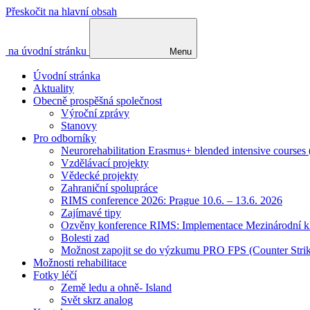
Přeskočit na hlavní obsah
na úvodní stránku
Menu
Úvodní stránka
Aktuality
Obecně prospěšná společnost
Výroční zprávy
Stanovy
Pro odborníky
Neurorehabilitation Erasmus+ blended intensive courses
Vzdělávací projekty
Vědecké projekty
Zahraniční spolupráce
RIMS conference 2026: Prague 10.6. – 13.6. 2026
Zajímavé tipy
Ozvěny konference RIMS: Implementace Mezinárodní klasif
Bolesti zad
Možnost zapojit se do výzkumu PRO FPS (Counter St
Možnosti rehabilitace
Fotky léčí
Země ledu a ohně- Island
Svět skrz analog