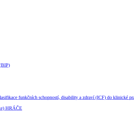
 (BIP)
ikace funkčních schopností, disability a zdraví (ICF) do klinické pra
rike) HRÁČE