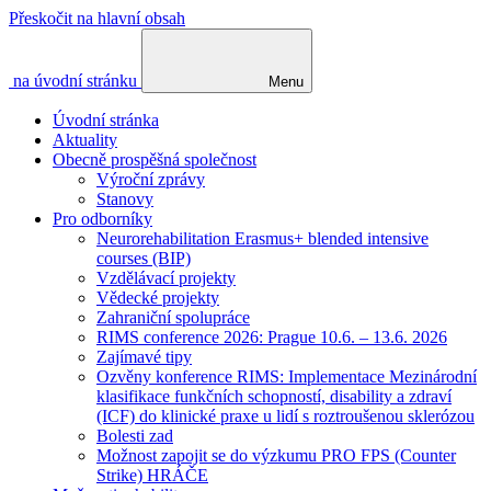
Přeskočit na hlavní obsah
na úvodní stránku
Menu
Úvodní stránka
Aktuality
Obecně prospěšná společnost
Výroční zprávy
Stanovy
Pro odborníky
Neurorehabilitation Erasmus+ blended intensive
courses (BIP)
Vzdělávací projekty
Vědecké projekty
Zahraniční spolupráce
RIMS conference 2026: Prague 10.6. – 13.6. 2026
Zajímavé tipy
Ozvěny konference RIMS: Implementace Mezinárodní
klasifikace funkčních schopností, disability a zdraví
(ICF) do klinické praxe u lidí s roztroušenou sklerózou
Bolesti zad
Možnost zapojit se do výzkumu PRO FPS (Counter
Strike) HRÁČE