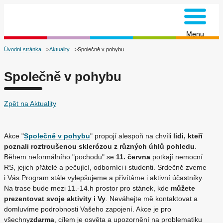
na úvodní stránku
Menu
Úvodní stránka
Aktuality
Společně v pohybu
Společně v pohybu
Zpět na Aktuality
Akce "
Společně v pohybu
" propojí alespoň na chvíli
lidi, kteří
poznali roztroušenou sklerózou z různých úhlů pohledu
.
Během neformálního "pochodu" se
11. června
potkají nemocní
RS, jejich přátelé a pečující, odborníci i studenti. Srdečně zveme
i Vás.Program stále vylepšujeme a přivítáme i aktivní účastníky.
Na trase bude mezi 11.-14.h prostor pro stánek, kde
můžete
prezentovat svoje aktivity i Vy
. Neváhejte mě kontaktovat a
domluvíme podrobnosti Vašeho zapojení. Akce je pro
všechny
zdarma
, cílem je osvěta a upozornění na problematiku