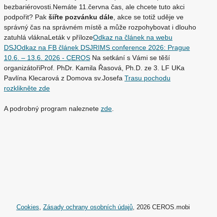
bezbariérovosti.Nemáte 11.června čas, ale chcete tuto akci
podpořit? Pak
šiřte pozvánku dále
, akce se totiž uděje ve
správný čas na správném místě a může rozpohybovat i dlouho
zatuhlá vláknaLeták v příloze
Odkaz na článek na webu
DSJ
Odkaz na FB článek DSJ
RIMS conference 2026: Prague
10.6. – 13.6. 2026 - CEROS
Na setkání s Vámi se těší
organizátořiProf. PhDr. Kamila Řasová, Ph.D. ze 3. LF UKa
Pavlína Klecarová z Domova sv.Josefa
Trasu pochodu
rozklikněte zde
A podrobný program naleznete
zde
.
Cookies
,
Zásady ochrany osobních údajů
, 2026 CEROS.mobi